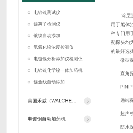
电镀镍测试仪
涂层测厚
镍离子检测仪
用于船体
种专门用
镀镍自动添加
配探头均
氢氧化镍浓度检测仪
的最好选
电镀镍分析添加仪检测仪
微型探头
电镀镍化学镍一体加药机
直角探头
镍金线自动添加
PINIP
远端探头
美国禾威（WALCHEM）自动添加控制器
超声/扫
电镀铜自动加药机
防水探头