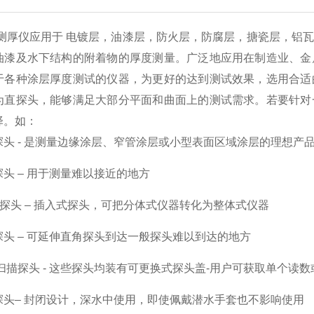
仪应用于 电镀层，油漆层，防火层，防腐层，搪瓷层，铝瓦
油漆及水下结构的附着物的厚度测量。广泛地应用在制造业、金
于各种涂层厚度测试的仪器，为更好的达到测试效果，选用合适
为直探头，能够满足大部分平面和曲面上的测试需求。若要针对
择。如：
 - 是测量边缘涂层、窄管涂层或小型表面区域涂层的理想产
 – 用于测量难以接近的地方
探头 – 插入式探头，可把分体式仪器转化为整体式仪器
 – 可延伸直角探头到达一般探头难以到达的地方
描探头 - 这些探头均装有可更换式探头盖-用户可获取单个读
– 封闭设计，深水中使用，即使佩戴潜水手套也不影响使用