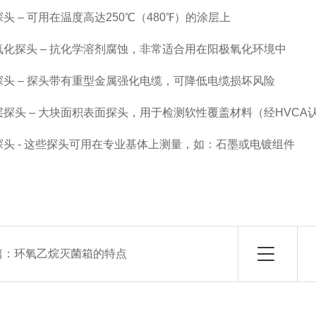
– 可用在温度高达250℃（480℉）的涂层上
探头 – 抗化学溶剂腐蚀，非常适合用在阳极氧化环境中
 – 探头带有重型金属强化电缆，可降低电缆损坏风险
头 – 大块面积表面探头，用于检测软性覆盖材料（经HVCA
 - 这些探头可用在专业基体上测量，如：石墨或电镀组件
篇：
环氧乙烷灭菌箱的特点