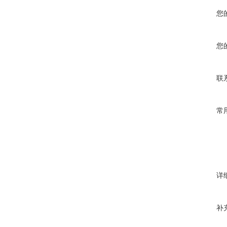
您
您
联
常
详
补