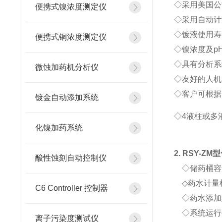
◇采用美国公
便携式镍浓度测定仪
◇采用自动计
◇镀液使用寿
便携式铜浓度测定仪
◇镍浓度及p
◇具有分析系
微蚀加药机分析仪
◇友好的人机
◇客户可根据
镀金自动添加系统
◇4液柱或多
化镍加药系统
2. RSY-ZM
型
酸性蚀刻自动控制仪
◇储药桶容量
◇药水计量桶
C6 Controller 控制器
◇药水添加频
◇系统运行要求
离子污染度测试仪