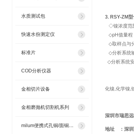
水质测试包
3. RSY-ZM
型
◇镍浓度范围 ：
快速水份测定仪
◇pH值量程：0
◇取样点与分
标准片
◇分析系统输出
◇分析系统安
COD分析仪器
化镍,化学镍,
金相切片设备
金相磨抛机切割机系列
深圳市瑞思远
milum便携式孔铜/面铜测厚仪
地址 ：深圳