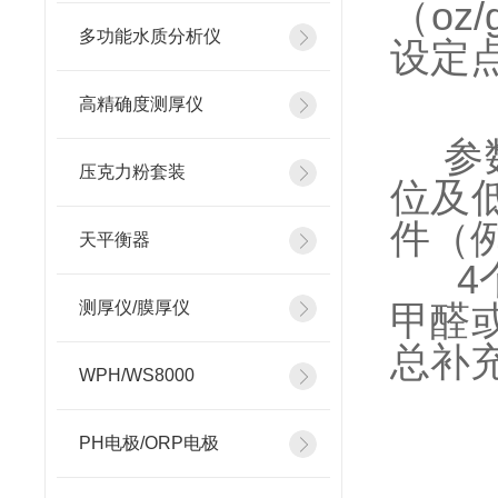
（oz/
多功能水质分析仪
设定
高精确度测厚仪
参
压克力粉套装
位及
件
（
天平衡器
4
测厚仪/膜厚仪
甲醛
总补
WPH/WS8000
PH电极/ORP电极