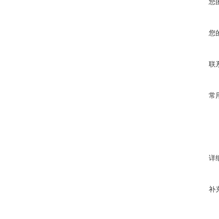
您
您
联
常
详
补