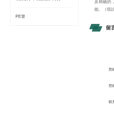
及精确的
能。（现
PE管
留
您
您
联