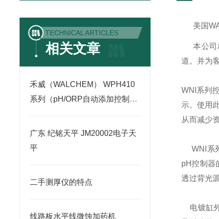
美国
W
TECHNICAL ARTICLES
相关文章
本公司
道。并为
禾威（WALCHEM） WPH410
WNI
系列
系列（pH/ORP自动添加控制
示。使用
器）
从而减少
广东 纪铭天平 JM20002电子天
平
WNI
系
pH
控制器
透过背光
二手测厚仪的特点
电镀缸
线路板水平线微蚀加药机