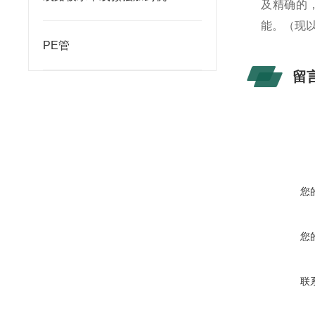
及精确的
能。（现
PE管
留
您
您
联