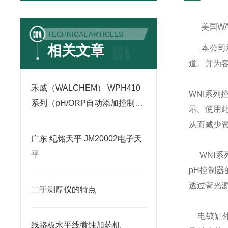
美国
W
TECHNICAL ARTICLES
相关文章
本公司
道。并为
禾威（WALCHEM） WPH410
WNI
系列
系列（pH/ORP自动添加控制
示。使用
器）
从而减少
广东 纪铭天平 JM20002电子天
平
WNI
系
pH
控制器
透过背光
二手测厚仪的特点
电镀缸
线路板水平线微蚀加药机