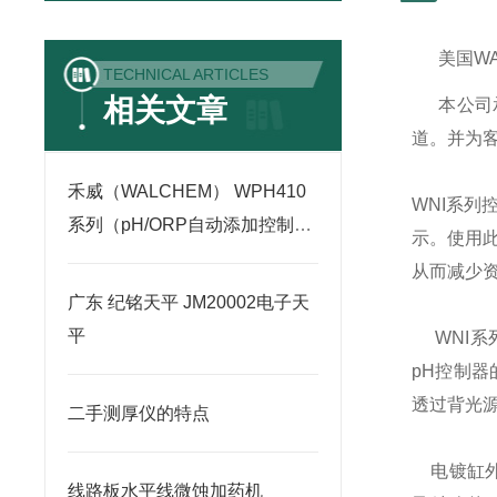
美国
W
TECHNICAL ARTICLES
相关文章
本公司
道。并为
禾威（WALCHEM） WPH410
WNI
系列
系列（pH/ORP自动添加控制
示。使用
器）
从而减少
广东 纪铭天平 JM20002电子天
平
WNI
系
pH
控制器
透过背光
二手测厚仪的特点
电镀缸
线路板水平线微蚀加药机