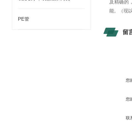
及精确的
能。（现
PE管
留
您
您
联