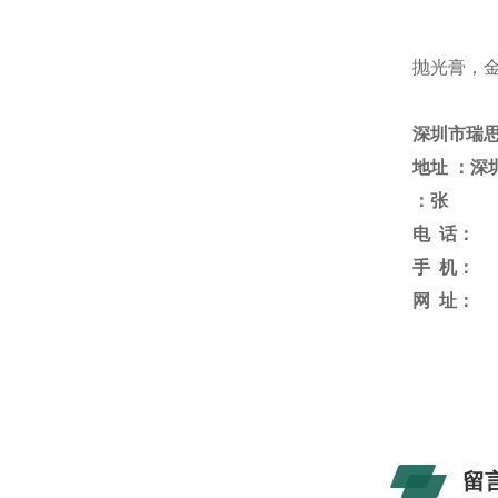
抛光膏
，
深圳市瑞
地址
：深
：
张
电
话：
手
机：
网
址：
留