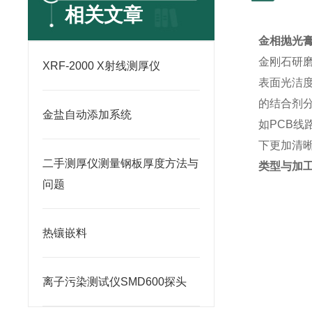
相关文章
金相抛光
金刚石研
XRF-2000 X射线测厚仪
表面光洁
的结合剂
金盐自动添加系统
如
PCB
线
下更加清
二手测厚仪测量钢板厚度方法与
类型与加
问题
热镶嵌料
离子污染测试仪SMD600探头