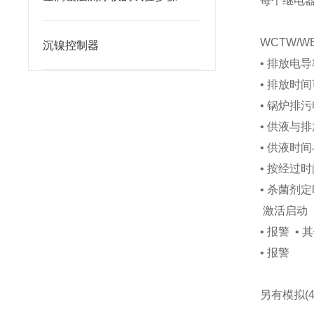
每个继电器
WCTW/W
沉镍控制器
• 排放电导
• 排放时
• 锅炉排
• 供液与
• 供液时
• 按经过
• 杀菌剂
激活启动
• 报警 •
• 报警
另有模拟(