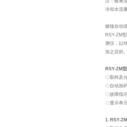
注：镀液
冷却水流
镀镍自动
RSY-ZM
测仪，以
加之目的
RSY-ZM
◇
取样及
◇
自动加
◇
故障指
◇
显示单
1. RSY-Z