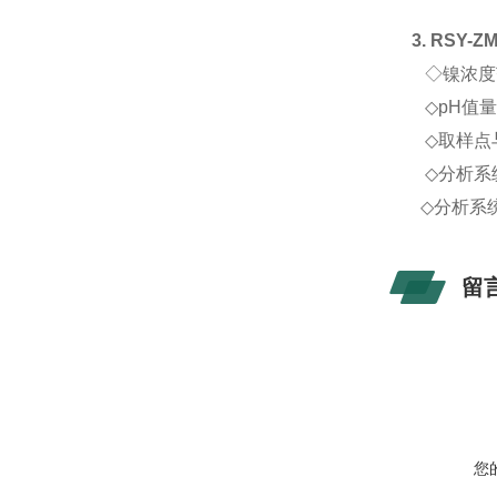
3. RSY-Z
◇
镍浓度
◇
pH
值
◇
取样点
◇
分析系
◇
分析系
留
您