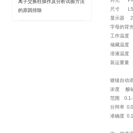
外壳
P
离子交换柱操作及分析试验方法
尺寸
L53*
的原因排除
显示器
字母的背
工作温度
3
储藏温度
-
溶液温度
装运重量
镀镍自动
浓度
酸
范围
0.1-
分辩率
0.0
准确度
0.