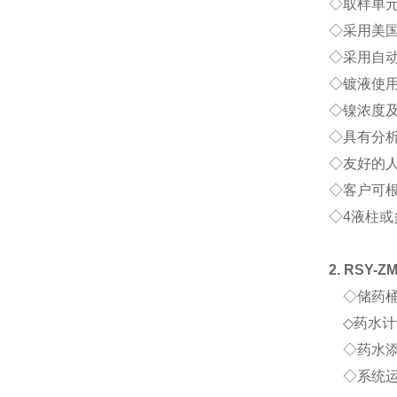
◇
取样单
◇
采用美国
◇
采用自
◇
镀液使
◇
镍浓度
◇
具有分
◇
友好的
◇客户可
◇4液柱
2. RSY-Z
◇
储药
◇
药水计
◇
药水
◇
系统