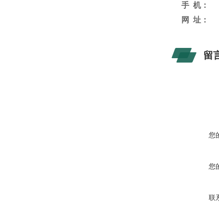
手
机：
网
址：
留
您
您
联