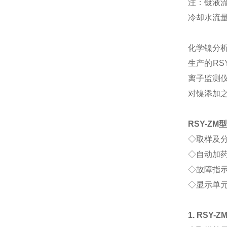
注：镀液
冷却水流
化学镍分
生产的
RS
离子监测
对镍添加
RSY-ZM
◇
取样及
◇
自动加
◇
故障指
◇
显示单
1. RSY-Z