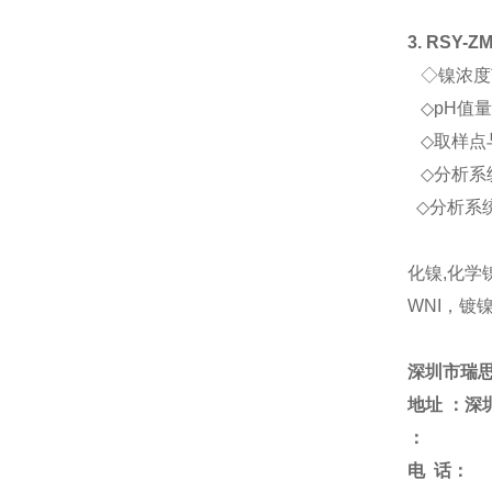
3. RSY-Z
◇
镍浓度
◇
pH
值
◇
取样点
◇
分析系
◇
分析系
化镍
,
化学
WNI
，
镀
深圳市瑞
地址
：深
：
电
话：