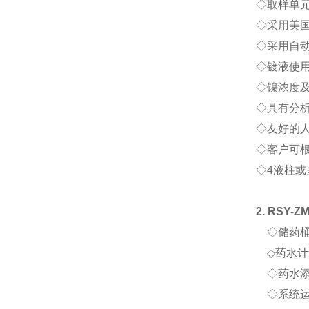
◇
取样单
◇
采用美国
◇
采用自
◇
镀液使
◇
镍浓度
◇
具有分
◇
友好的
◇客户可
◇4液柱
2. RSY-Z
◇
储药
◇
药水计
◇
药水
◇
系统