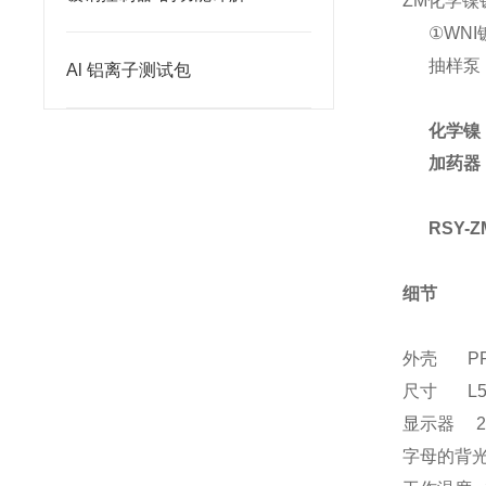
ZM化学镍
①
WNI
抽样泵
Al 铝离子测试包
化学镍
加药器
RSY-Z
细节
外壳
P
尺寸
L53*
显示器
字母的背