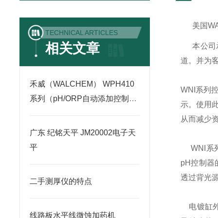
美国
W
TECHNICAL ARTICLES
相关文章
本公司
道。并为
禾威（WALCHEM） WPH410
WNI
系列
系列（pH/ORP自动添加控制
示。使用
器）
从而减少
广东 纪铭天平 JM20002电子天
平
WNI
系
pH
控制器
透过背光
二手测厚仪的特点
电镀缸
线路板水平线微蚀加药机