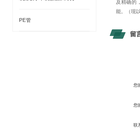
及精确的
能。（现
PE管
留
您
您
联