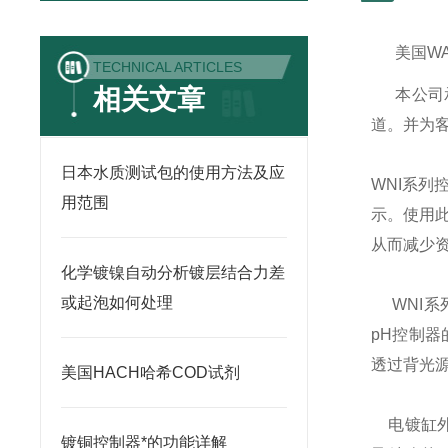
美国
W
TECHNICAL ARTICLES
相关文章
本公司
道。并为
日本水质测试包的使用方法及应
WNI
系列
用范围
示。使用
从而减少
化学镀镍自动分析镀层结合力差
或起泡如何处理
WNI
系
pH
控制器
透过背光
美国HACH哈希COD试剂
电镀缸
镀铜控制器*的功能详解