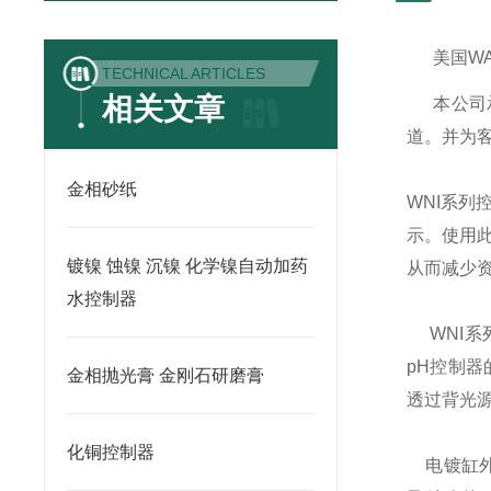
美国
W
TECHNICAL ARTICLES
相关文章
本公司
道。并为
金相砂纸
WNI
系列
示。使用
镀镍 蚀镍 沉镍 化学镍自动加药
从而减少
水控制器
WNI
系
pH
控制器
金相抛光膏 金刚石研磨膏
透过背光
化铜控制器
电镀缸