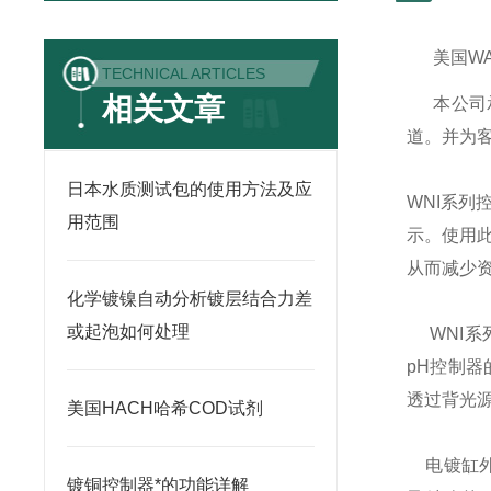
美国
W
TECHNICAL ARTICLES
相关文章
本公司
道。并为
日本水质测试包的使用方法及应
WNI
系列
用范围
示。使用
从而减少
化学镀镍自动分析镀层结合力差
或起泡如何处理
WNI
系
pH
控制器
透过背光
美国HACH哈希COD试剂
电镀缸
镀铜控制器*的功能详解