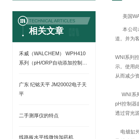
美国
W
TECHNICAL ARTICLES
相关文章
本公司
道。并为
禾威（WALCHEM） WPH410
WNI
系列
系列（pH/ORP自动添加控制
示。使用
器）
从而减少
广东 纪铭天平 JM20002电子天
平
WNI
系
pH
控制器
透过背光
二手测厚仪的特点
电镀缸
线路板水平线微蚀加药机