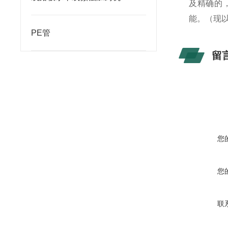
及精确的
能。（现
PE管
留
您
您
联