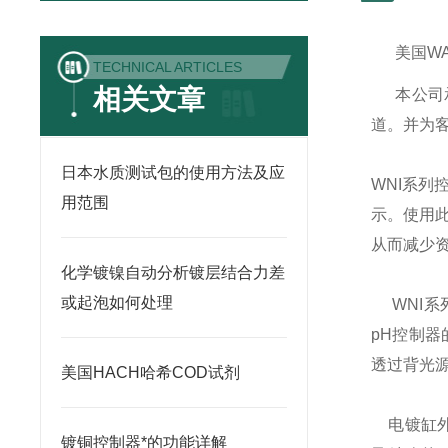
美国
W
TECHNICAL ARTICLES
相关文章
本公司
道。并为
日本水质测试包的使用方法及应
WNI
系列
用范围
示。使用
从而减少
化学镀镍自动分析镀层结合力差
或起泡如何处理
WNI
系
pH
控制器
透过背光
美国HACH哈希COD试剂
电镀缸
镀铜控制器*的功能详解