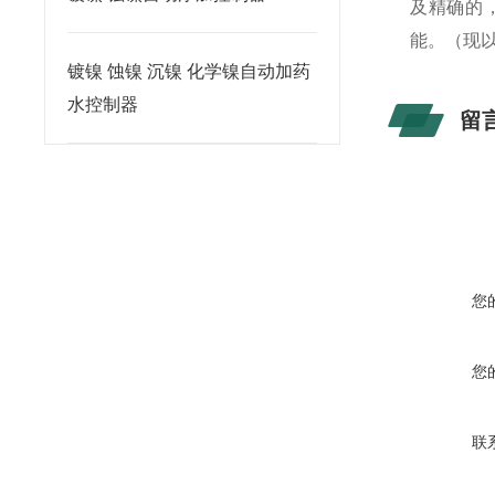
及精确的
能。（现
镀镍 蚀镍 沉镍 化学镍自动加药
水控制器
留
您
您
联