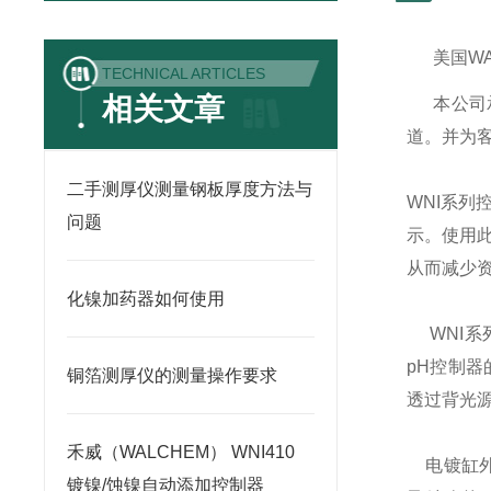
美国
W
TECHNICAL ARTICLES
相关文章
本公司
道。并为
二手测厚仪测量钢板厚度方法与
WNI
系列
问题
示。使用
从而减少
化镍加药器如何使用
WNI
系
pH
控制器
铜箔测厚仪的测量操作要求
透过背光
禾威（WALCHEM） WNI410
电镀缸
镀镍/蚀镍自动添加控制器