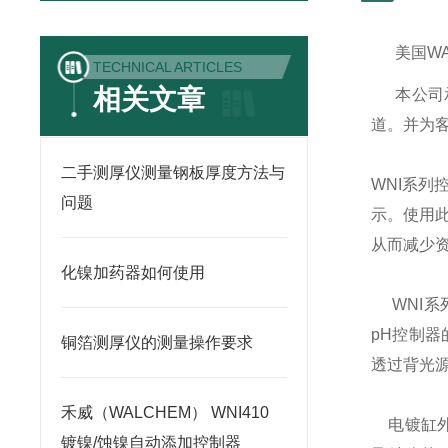
美国
W
TECHNICAL ARTICLES
相关文章
本公司
道。并为
二手测厚仪测量钢板厚度方法与
WNI
系列
问题
示。使用
从而减少
化镍加药器如何使用
WNI
系
pH
控制器
铜箔测厚仪的测量操作要求
透过背光
禾威（WALCHEM） WNI410
电镀缸
镀镍/蚀镍自动添加控制器