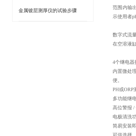
范围内输
金属镀层测厚仪的试验步骤
示使用者
p
数字式流
在空溶液
4
个继电器
内置微处
便。
PH
或
ORP
多功能继
高位警报
/
电极清洗
简易安装
可供选择