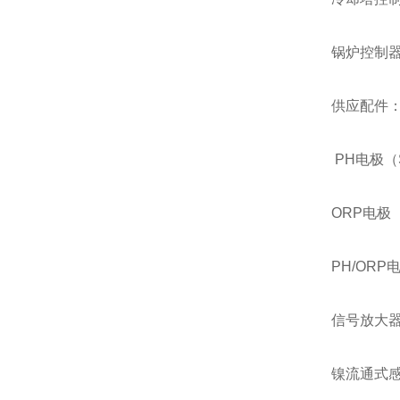
锅炉控制
供应配件
PH
电极（
ORP
电极
PH/ORP
信号放大
镍流通式