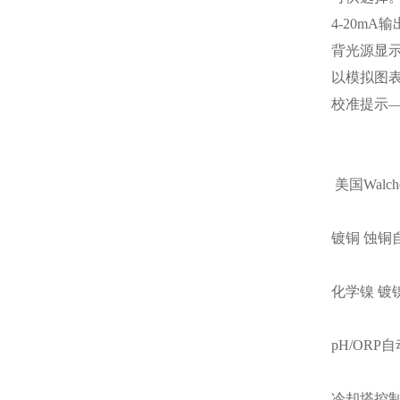
4-20mA
输
背光源显
以模拟图
校准提示
美国
Walc
镀铜
蚀铜
化学镍
镀
pH/ORP
自
冷却塔控