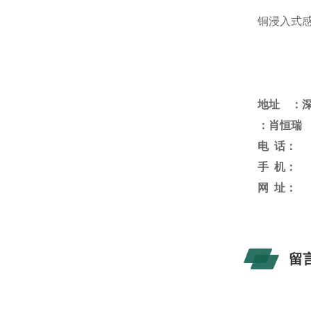
铜浸入式
地址 ：
：肖恒瑞
电
话：
手
机：
网
址：
留