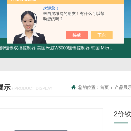
欢迎您！
来自局域网的朋友！有什么可以帮
助您的吗？
I镀铜/镀镍双控控制器
美国禾威W6000镀镍控制器
韩国 MicroPioneerXRF-2020 X射线荧光膜厚仪
展示
您的位置：
首页
/
产品展
/ PRODUCT DISPLAY
2价