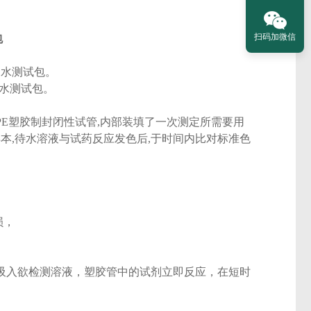
扫码加微信
包
，水测试包。
水测试包。
PE
塑胶制封闭性试管
,
内部装填了一次测定所需要用
样本
,
待水溶液与试药反应发色后
,
于时间内比对标准色
损，
吸入欲检测溶液，塑胶管中的试剂立即反应，在短时