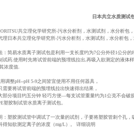
日本共立水质测试
ORITSU
共立理化学研究所
-
污水分析剂，水测试剂，水分析包
代理日本共立理化学研究所
-
污水分析剂，水测试剂，水分析包，
法：简易水质离子测试包是利用一支长度约为
7
公分
外径
1
公分
的
制试药
.
使用时先将试管前端的预埋线拉出
,
再吸入欲测定的液体
其浓度值
.
不用调整
pH--pH 5-9
之间皆宜使用不用任何器具，
只需要将试管前端的预埋线拉出快速得出结果，
大部分项目约五分钟
轻巧方便
—
每支试管重量约为
1
公克不会破
PE
塑胶制试管水质离子测试包。
明：塑胶测试管中调试了一次量的试剂，子要将塑胶管刺个孔，
科得知欲测定离子的浓度（
mg/L
）。
详细说明