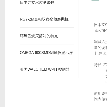
日本共立水质测试包
RSY-2M金相双盘变频磨抛机
日本
KY
我公司
环氧乙烷灭菌箱的特点
测试方
量的调
OMEGA 600SMD测试仪显示屏
卡
,
判读
特长
:
美国WALCHEM WPH 控制器
使用说
间内便