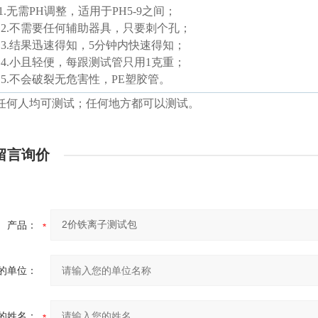
1.
无需
PH
调整，适用于
PH5-9
之间；
2.
不需要任何辅助器具，只要刺个孔；
3.
结果迅速得知，
5
分钟内快速得知；
4.
小且轻便，每跟测试管只用
1
克
重；
5.
不会破裂无危害性，
PE
塑胶管。
任何人均可测试；任何地方都可以测试。
留言询价
产品：
的单位：
的姓名：