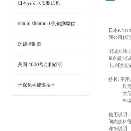
日本共立水质测试包
milum 牌mm610孔铜测厚仪
日本
KYOR
我公司代
沉镍控制器
测试方法
量的调制
美国 4000号金相砂纸
卡
,
判读其
特长
:
不用
环保化学镀镍技术
只
大
PE
使用说明
间内便科
详细说明