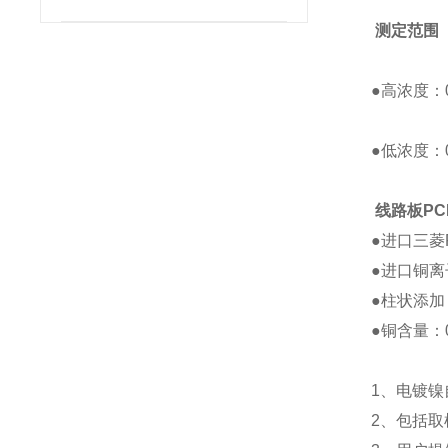
测定范围
●
高浓度：
●
低浓度：
线路板
P
●
进口三菱
●
进口铜离
●
柱状添加
●
铜含量：
1
、电镀镍
2
、包括取