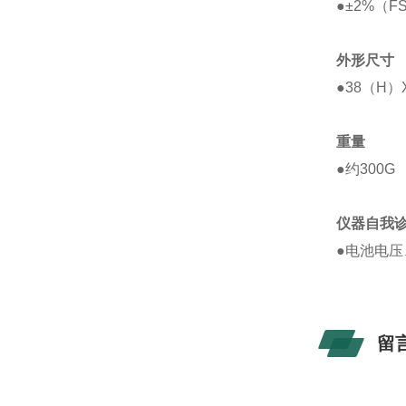
●
±
2%
（
F
外形尺寸
●
38
（
H
）
重量
●
约
300G
仪器自我
●
电池电压
留