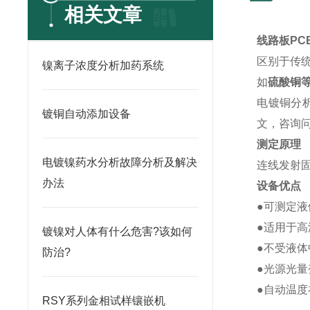
相关文章
线路板PC
区别于传
镍离子浓度分析加药系统
如
硫酸铜
电镀铜分
镀铜自动添加设备
文，咨询
测定原理
电镀镍药水分析故障分析及解决
连线发射
办法
设备优点
●
可测定液
●
适用于高
镀镍对人体有什么危害?该如何
●
不受液体
防治?
●
光源光量
●
自动温度
RSY系列金相试样镶嵌机