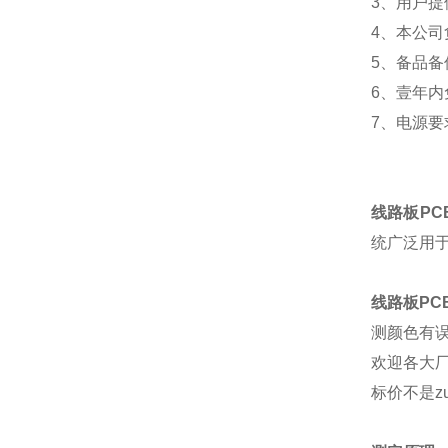
3
、用户提
4
、本公司
5
、备品备
6
、壹年内
7
、电源要
线路板
P
统广泛用
线路板
P
测颜色有
欢迎各大
标价不是z