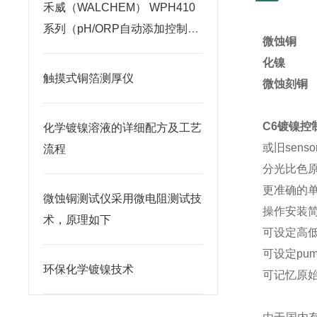
禾威（WALCHEM） WPH410
系列（pH/ORP自动添加控制
微蚀铜
器）
化镍
触摸式铜箔测厚仪
微蚀刻铜
C6镀镍控
化学镀镍溶液的详细配方及工艺
或旧sens
流程
分光比色原
更准确的单
微蚀铜测试仪采用微电阻测试技
操作安装简
术，原理如下
可设定高低
可设定pum
环保化学镀镍技术
可记忆原始