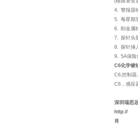
(
移除警音
4.
警报器响
5.
每星期
6.
削金属
7.
探针头
8.
探针挿
9. 5A
保险
C6化学镀
C6,
控制器
C6，感应
深圳瑞思
http://
肖