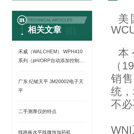
美
TECHNICAL ARTICLES
WCU
相关文章
本
禾威（WALCHEM） WPH410
系列（pH/ORP自动添加控制
（
19
器）
销售
广东 纪铭天平 JM20002电子天
统，
平
不必
二手测厚仪的特点
WNI
线路板水平线微蚀加药机