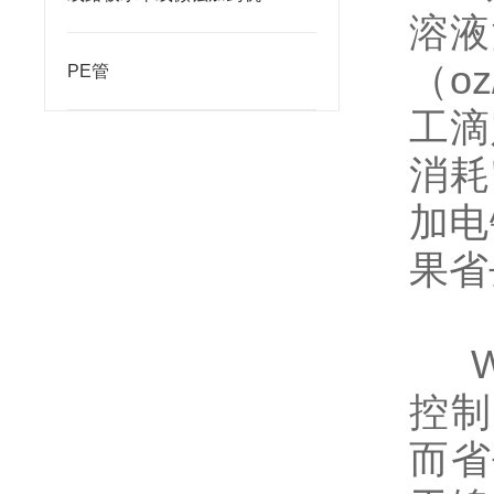
溶液
（oz
PE管
工滴
消耗
加电
果省
W
控制
而省