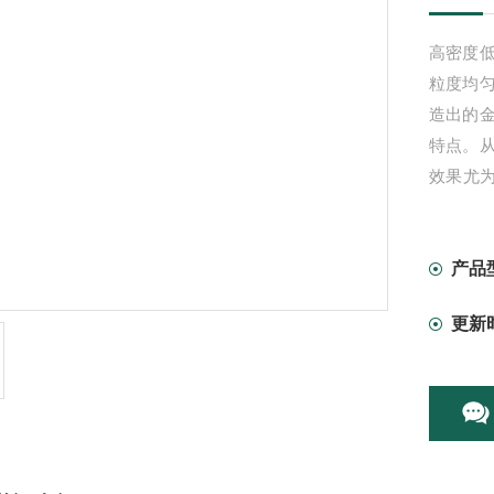
高密度
粒度均
造出的
特点。
效果尤
金相砂
产品
更新