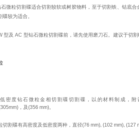
钻石微粒切割碟适合切割较软或树胶物料，至于切割铁、钴底合
割碟较为适合。
W
型及
AC
型钻石微粒切割碟前，请先使用磨刀石。建议于切割
粒
度低密度钻石微粒金相切割碟
切割碟，以的材料制成，附
(305mm)
，及
(356 mm)
。
粒切割碟有高密度及低密度两种，直径
(76 mm), (102 mm), (127