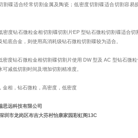
切割碟适合经常切割金属及陶瓷；低密度切割碟适合切割容易
低密度钻石微粒金相切割碟切割片
EP
型钻石微粒切割碟适合切
及铅底合金，则使用高消耗级钻石微粒切割碟较为适合。
低密度钻石微粒金相切割碟切割片
使用
DW
型及
AC
型钻石微粒
水可减低切割时间及增加切割精准度。
，金相，钻石微粒，高密度，低密度
瑞思远科技有限公司
深圳市龙岗区布吉大芬村怡康家园彩虹阁
13C
：