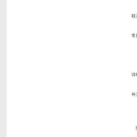
联
常
详
补