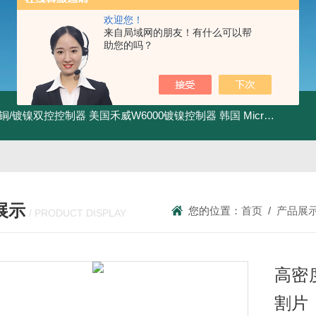
欢迎您！
来自局域网的朋友！有什么可以帮
助您的吗？
I镀铜/镀镍双控控制器
美国禾威W6000镀镍控制器
韩国 MicroPioneerXRF-2020 X射线荧光膜厚仪
展示
您的位置：
首页
/
产品展
/ PRODUCT DISPLAY
高密
割片