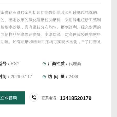
低密度钻石微粒金相切片切割碟切割片金相砂纸以精选的、
匀的、磨削效果的碳化硅磨粒为磨料，采用静电植砂工艺制
金相耐水砂纸，具有磨粒分布均匀、磨削锋利、经久耐用的
从而使样品的磨除速度快、变形层浅，对高硬或较硬的材料
为明显。所有粗磨和精磨工序均可实现水磨化，**了用普通
纸时样品被磨糊、灰尘大等弊端。
型号：
RSY
厂商性质：
代理商
时间：
2026-07-17
访 问 量：
2438
13418520179
立即咨询
联系电话：