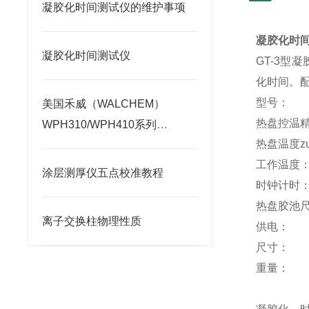
凝胶化时间测试仪的维护事项
凝胶化时
凝胶化时间测试仪
GT-3
型凝
化时间。
型号：
美国禾威（WALCHEM）
热盘控温
WPH310/WPH410系列
热盘温度z
（pH/ORP自动添加控制器）
工作温度
涂层测厚仪五点校准教程
时钟计时
热盘胶池
离子交换柱物理性质
供电：
2
尺寸：
3
重量：
1