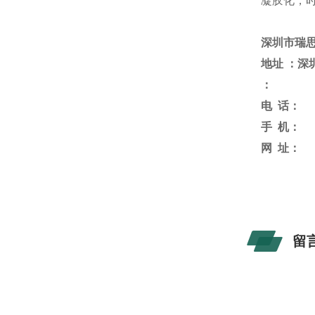
凝胶化，
深圳市瑞
地址
：深
：
电
话：
手
机：
网
址：
留