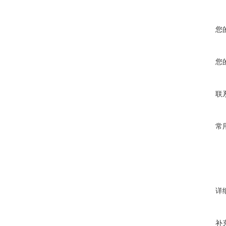
您
您
联
常
详
补