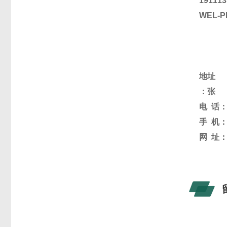
191113
WEL-P
地址 
：
张
电
话
手
机
网
址