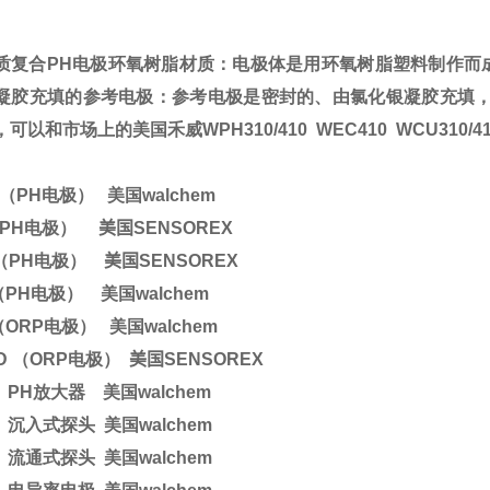
质复合
PH
电极环氧树脂材质：电极体是用环氧树脂塑料制作而
凝胶充填的参考电极：参考电极是密封的、由氯化银凝胶充填
，可以和市场上的美国禾威
WPH310/410
WEC410
WCU310/4
（
PH
电极）
美国
walchem
PH
电极）
美国
SENSOREX
（
PH
电极）
美国
SENSOREX
（
PH
电极）
美国
walchem
（
ORP
电极）
美国
walchem
CD
（
ORP
电极）
美国
SENSOREX
PH
放大器
美国
walchem
沉入式探头
美国
walchem
流通式探头
美国
walchem