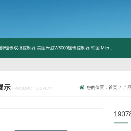
I镀铜/镀镍双控控制器
美国禾威W6000镀镍控制器
韩国 MicroPioneerXRF-2020 X射线荧光膜厚仪
展示
您的位置：
首页
/
产
/ PRODUCT DISPLAY
190