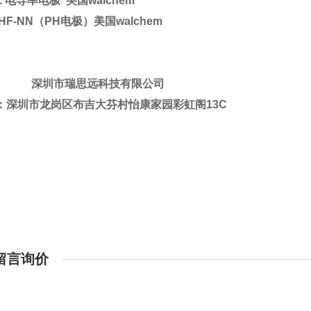
.
电导率电极
美国
walchem
HF-NN
（
PH
电极）美国
walchem
深圳市瑞思远科技有限公司
：深圳市龙岗区布吉大芬村怡康家园彩虹阁
13C
：
：
：
留言询价