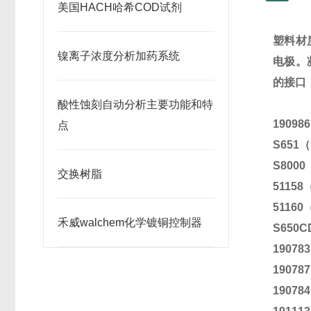
美国HACH哈希COD试剂
塑料材
镍离子浓度分析加药系统
电极。
的接口
酸性蚀刻自动分析主要功能和特
190986
点
S651
（
S8000
交换树脂
51158
51160
禾威walchem化学镀铜控制器
S650
190783
190787
190784