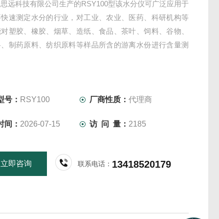
思远科技有限公司生产的RSY100型该水分仪可广泛应用于
要快速测定水分的行业，对工业、农业、医药、科研机构等
能对塑胶、橡胶、烟草、造纸、食品、茶叶、饲料、谷物、
料、制药原料、纺织原料等样品所含的游离水份进行含量测
型号：
RSY100
厂商性质：
代理商
时间：
2026-07-15
访 问 量：
2185
13418520179
立即咨询
联系电话：