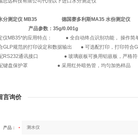
瑞思远科技有限公司代理以下进口水分测定仪
水分测定仪
MB35
德国赛多利斯
MA35
水份测定仪
产品参数：
35g
/
0.001g
定仪
MB35
*的应用特点：
●
全自动终点识别功能， 操作简
合
GLP
规范的打印设定和数据输出
●
可选配打印，打印符合
G
配
RS232
通讯接口
●
玻璃嵌板可换用铝嵌板，严格符
配键盘保护罩
●
采用红外暗热管，均匀加热样品
留言询价
产品：