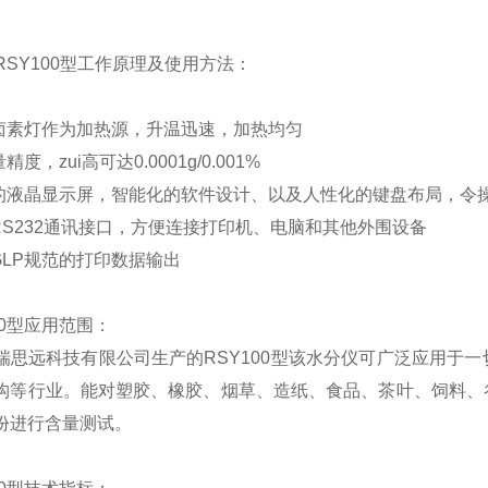
RSY100
型工作原理及使用方法：
卤素灯作为加热源，升温迅速，加热均匀
精度，zui高可达
0.0001g
/0.001%
的液晶显示屏，智能化的软件设计、以及人性化的键盘布局，令
RS232
通讯接口，方便连接打印机、电脑和其他外围设备
GLP
规范的打印数据输出
0
型
应用范围：
瑞思远科技有限公司生产的
RSY100
型
该水分仪可广泛应用于一
构等行业。能对塑胶、橡胶、烟草、造纸、食品、茶叶、饲料、
份进行含量测试。