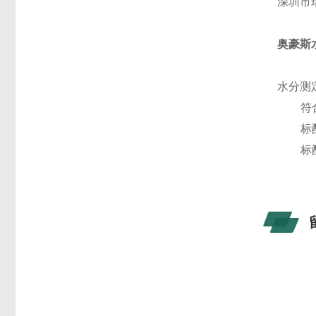
深圳市
奥豪斯
水分测
1.
符
2.
标
3.
标