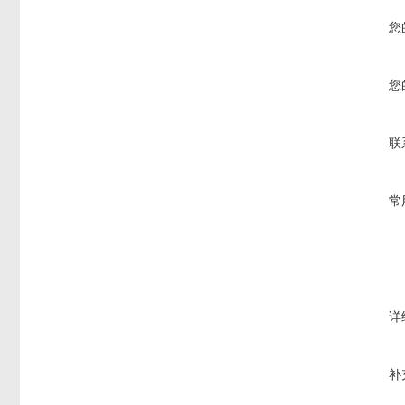
您
您
联
常
详
补