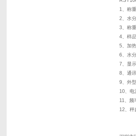
RSY10
1
、称
2
、水
3
、称重
4
、样
5
、加
6
、水
7
、显
8
、通
9
、外
10
、电
11
、频
12
、秤