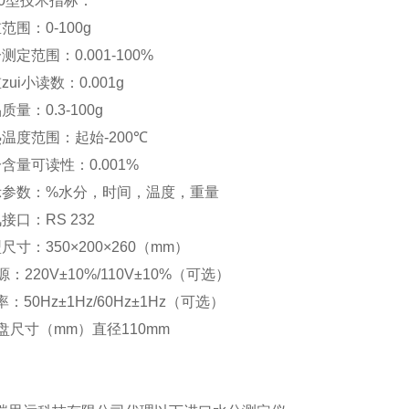
0
型
技术指标：
重范围：
0
-100g
分测定范围：
0.001-100%
zui小读数：
0.001g
品质量：
0.3
-100g
热温度范围：起始
-200
℃
分含量可读性：
0.001%
示参数：
%
水分，时间，温度，重量
讯接口：
RS 232
型尺寸：
350×200×260（mm）
源：
220V±10%/110V±10%（
可选
）
率：
50Hz±1Hz/60Hz±1Hz（
可选
）
盘尺寸（
mm
）直径
110mm