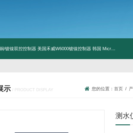
I镀铜/镀镍双控控制器
美国禾威W6000镀镍控制器
韩国 MicroPioneerXRF-2020 X射线荧光膜厚仪
展示
您的位置：
首页
/
/ PRODUCT DISPLAY
测水