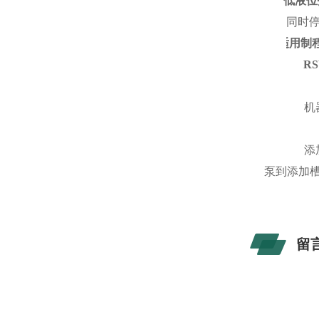
l
低液位
同时
l
适用制
RS
机
添
泵到添加
留