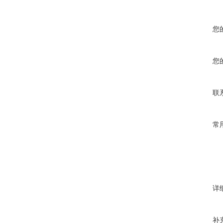
您
您
联
常
详
补