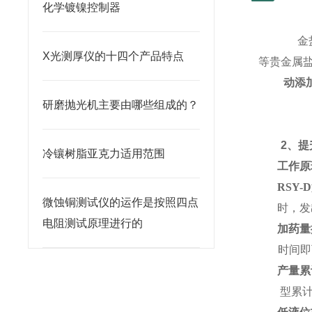
化学镀镍控制器
金
X光测厚仪的十四个产品特点
等贵金属
l
自动添
1
、降
研磨抛光机主要由哪些组成的？
2
、提
冷镶树脂亚克力适用范围
l
工作原
l
RSY-D
微蚀铜测试仪的运作是按照四点
时，发
电阻测试原理进行的
l
加药量
时间即
l
产量累
型累