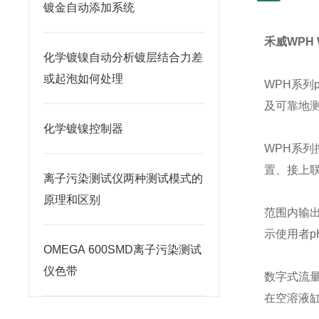
镀金自动添加系统
禾威WPH
化学镀镍自动分析镀层结合力差
或起泡如何处理
WPH
系列
及可靠地
化学镀镍控制器
WPH
系列
置、接上
离子污染测试仪两种测试模式的
原理和区别
范围内输
示使用者
p
OMEGA 600SMD离子污染测试
仪色带
数字式流
在空溶液