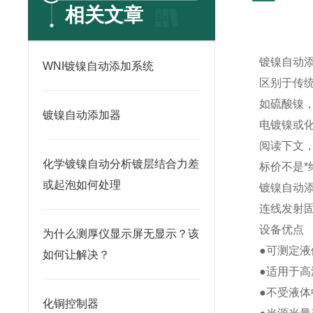
相关文章
镀镍自动
WNI镀镍自动添加系统
区别于传
如硫酸镍，
镀镍自动添加器
电镀镍或
阅读下文
化学镀镍自动分析镀层结合力差
标价不是*
或起泡如何处理
镀镍自动
连线发射
设备优点
为什么测厚仪显示屏无显示？该
●可测定液
如何让解决？
●适用于高
●不受液体
化铜控制器