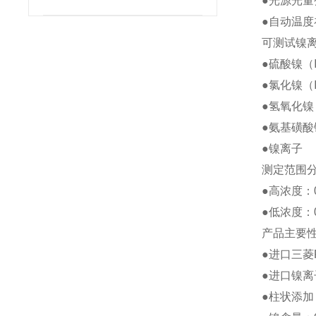
●光源光量
●自动温度
可测试镍
●硫酸镍（
●氯化镍（
●氢氧化镍
●氨基磺酸
●镍离子
测定范围
●高浓度：
●低浓度：
产品主要
●进口三菱
●进口镍
●柱状添加