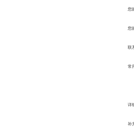
您
您
联
常
详
补