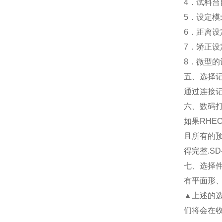
4．试料
5．设定
6．距离
7．矫正
8．微型
五、选择
通过连接
六、数码
如果RHE
且所有的预
得完整.S
七、选择
有平面形
▲上述的
们将会在