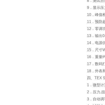
8．测试台
9．显示压
10．峰值
11．预防
12．零调
13．输出
14．电源供应
15．尺寸W21
16．重量约
17．数码
18．外表
四、TEX 
1．微型
2．压力,
3．自动调