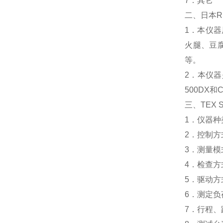
7．其它
二、日本RHE
1．本仪
火腿、豆
等。
2．本仪
500DX和
三、TEX 
1．仪器种类
2．控制方
3．测量
4．检查
5．驱动
6．测定负
7．行程、