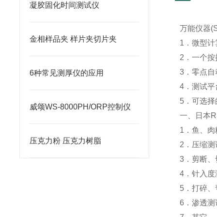
凝胶固化时间测试仪
万能仪器(Stat
金相样品夹 样片夹切片夹
1．微型计
2．一个按
3．零点自
6种常见测厚仪的应用
4．测试
5．可选择
威颂WS-8000PH/ORP控制仪
一、日本RHE
1．鱼、肉
压克力粉 压克力树脂
2．压缩测
3．剪断、
4．针入度
5．打碎、
6．渗透测