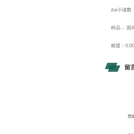
zui小读数：
样品： 固
精度：0.00
留
您