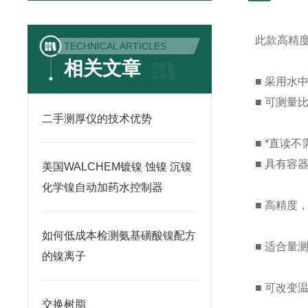
此款高精
TECHNICAL ARTICLES
相关文章
■ 采用水
■ 可测量
二手测厚仪的技术优势
■ *直读
■ 具有
美国WALCHEM镀镍 蚀镍 沉镍
化学镍自动加药水控制器
■ 高精度
如何低成本检测氨基磺酸镍配方
■ 适合量
的镍离子
■ 可改变
交换树脂