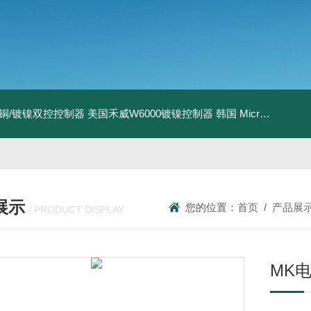
I镀铜/镀镍双控控制器
美国禾威W6000镀镍控制器
韩国 MicroPioneerXRF-2020 X射线荧光膜厚仪
展示
您的位置：
首页
/
产品展
/ PRODUCT DISPLAY
MK