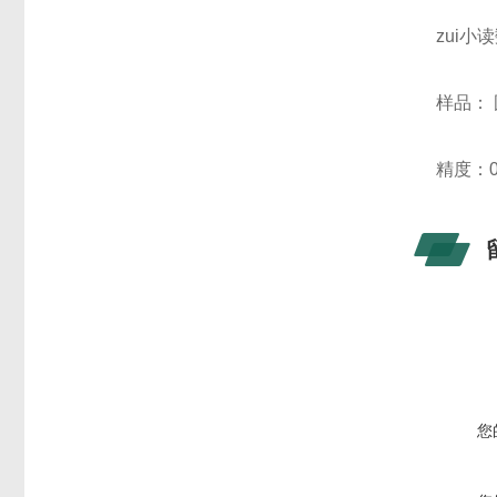
zui小读
样品：
精度：0.
您