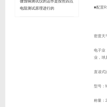
微蚀铜测试仪的运作是按照四点
■配置
电阻测试原理进行的
密度天
电子业
业，球
直读式
型号：M
称量：2