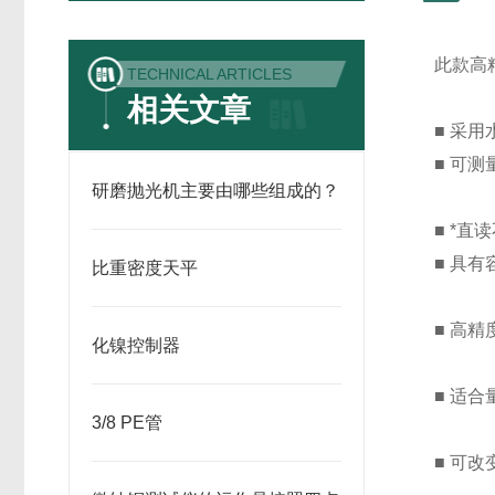
此款高
TECHNICAL ARTICLES
相关文章
■ 采
■ 可
研磨抛光机主要由哪些组成的？
■ *
■ 具
比重密度天平
■ 高
化镍控制器
■ 适
3/8 PE管
■ 可