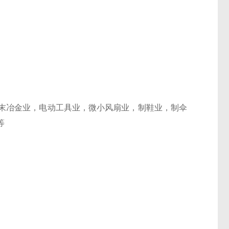
末冶金业，电动工具业，微小风扇业，制鞋业，制伞
等