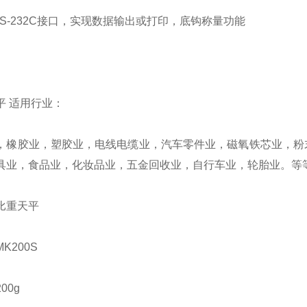
RS-232C接口，实现数据输出或打印，底钩称量功能
平 适用行业：
，橡胶业，塑胶业，电线电缆业，汽车零件业，磁氧铁芯业，粉
具业，食品业，化妆品业，五金回收业，自行车业，轮胎业。等
比重天平
K200S
00g