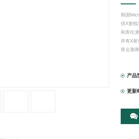
韩国Mic
供X射
和库伦
并有X
库仑测
我们可
美国工厂
产品
更新