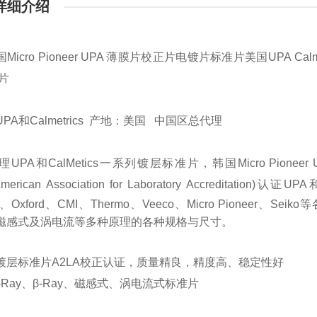
详细介绍
国Micro Pioneer UPA 薄膜片校正片电镀片标准片
美国
UPA Calm
片
UPA
和
Calmetrics
产地：美国
中国区总代理
理
UPA
和
CalMetics
一系列镀层标准片，
韩国Micro Pion
erican Association for Laboratory Accreditation)
认证
UPA
、
Oxford
、
CMI
、
Thermo
、
Veeco
、
Micro Pioneer
、
Seiko
等
磁感式及涡电流等多种原理的各种规格与尺寸。
镀层标准片
A2LA
校正认证，质量精良，精度高、稳定性好
ay
、
β-Ray
、磁感式、涡电流式标准片