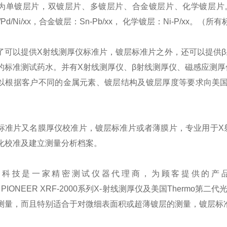
为单镀层片，双镀层片、多镀层片、合金镀层片、化学镀层片
/Pd/Ni/xx
，合金镀层：
Sn-Pb/xx
，
化学镀层：
Ni-P/xx
。（所有
了可以提供
X
射线测厚仪标准片，镀层标准片之外，还可以提供
β
的标准测试药水。并有
X
射线测厚仪、
β
射线测厚仪、磁感应测厚
以根据客户不同的金属元素、镀层结构及镀层厚度等要求向美
标准片又名膜厚仪校准片，镀层标准片或者薄膜片，专业用于
X
化校准及建立测量分析档案。
远科技是一家精密测试仪器代理商，为顾客提供的产
 PIONEER XRF-2000
系列
X-
射线测厚仪及美国
Thermo
第二代
测量，而且特别适合于对微细表面积或超薄镀层的测量，镀层标