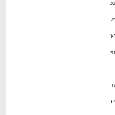
您
您
联
常
详
补