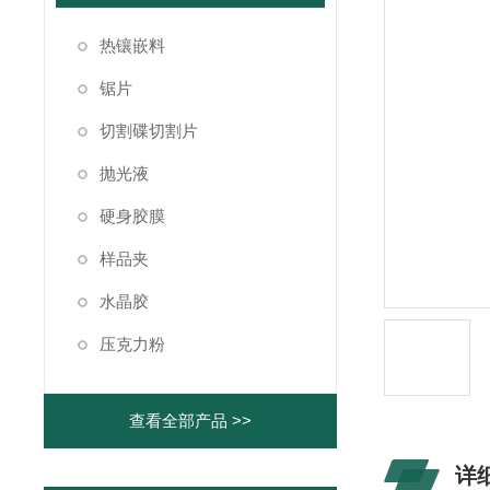
热镶嵌料
锯片
切割碟切割片
抛光液
硬身胶膜
样品夹
水晶胶
压克力粉
查看全部产品 >>
详