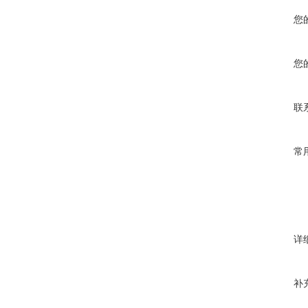
您
您
联
常
详
补