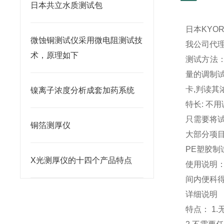
日本共立水质测试包
日本
KYOR
微蚀铜测试仪采用微电阻测试技
我公司代
术，原理如下
测试方法
量的调制
卡
,
判读其
镍离子浓度分析成套加药系统
特长
:
不用
只需要将
铜箔测厚仪
大部分项
PE
塑胶制
X光测厚仪的十四个产品特点
使用说明
间内便科
详细说明
特点：
1.