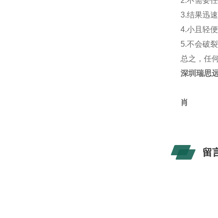
2.
不需要
3.
结果迅
4.
小且轻
5.
不会破
总之，任
深圳瑞思
肖
留