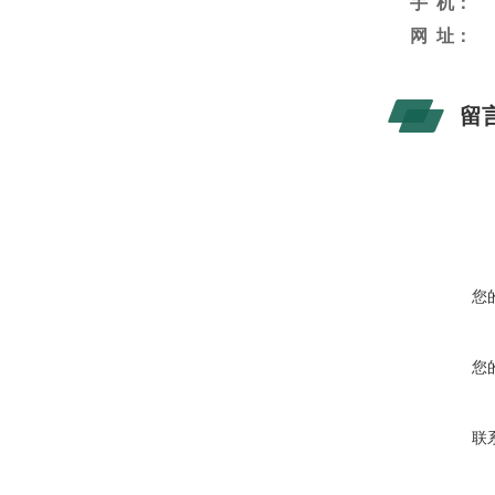
手
机：
网
址：
留
您
您
联