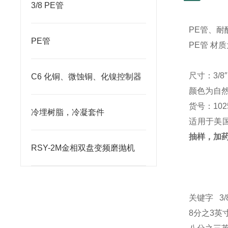
3/8 PE管
PE
管、耐
PE管
PE
管 材质
尺寸：3/
C6 化铜、微蚀铜、化镍控制器
颜色为自
货号：102
冷埋树脂，冷凝套件
适用于美
抽样，加药
RSY-2M金相双盘变频磨抛机
关键字
3/
8
分之3英