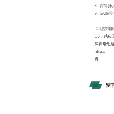
8.
探针挿
9. 5A
保险
C6,
控制
C6，感应
深圳瑞思
http://
肖
留