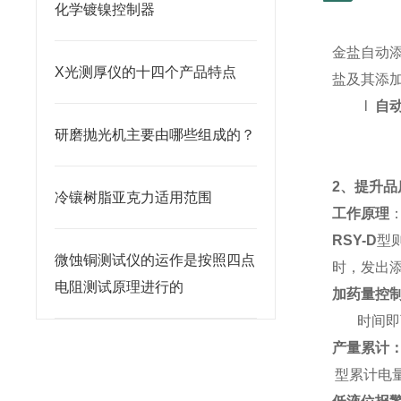
化学镀镍控制器
金盐自动
X光测厚仪的十四个产品特点
盐及其添
l
自
研磨抛光机主要由哪些组成的？
2
、提升品
冷镶树脂亚克力适用范围
工作原理
RSY-D
型
微蚀铜测试仪的运作是按照四点
时，发出
电阻测试原理进行的
加药量控
时间即
产量累计
型累计电