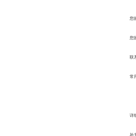
您
您
联
常
详
补