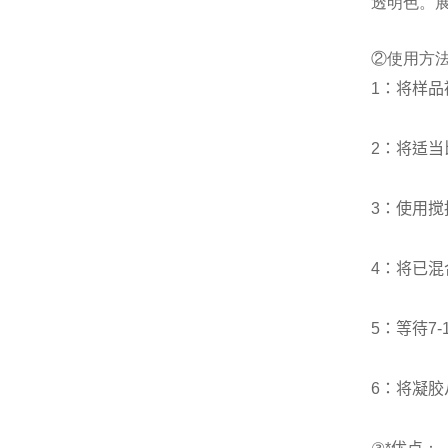
透明色。
②使用方
1
：将样品
2
：将适当
3
：使用搅
4
：将已混
5
：等待
7-
6
：将凝胶