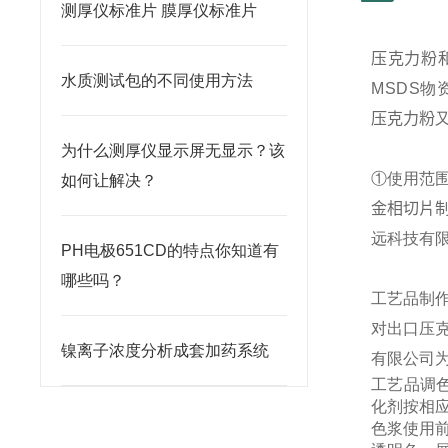
测厚仪标准片 膜厚仪标准片
压克力粉
水质测试包的不同使用方法
MSDS
物
压克力粉
为什么测厚仪显示屏无显示？该
①使用范
如何让解决？
金相切片
远科技有
PH电极651CD的特点你知道有
哪些吗？
工艺品制
对出口压
镍离子浓度分析成套加药系统
有限公司
工艺品调
化剂
按相
色浆使用