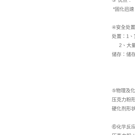
③
*优点
：
*
固化迅速
④
安全处
处置：
1
、
2
、大
储存：储
⑤
物理及
压克力粉
硬化剂
形
⑥化学反