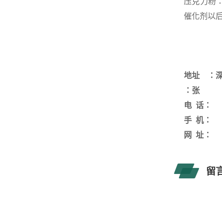
压克力粉
催化剂以
地址 ：
：
张
电
话：
手
机：
网
址：
留