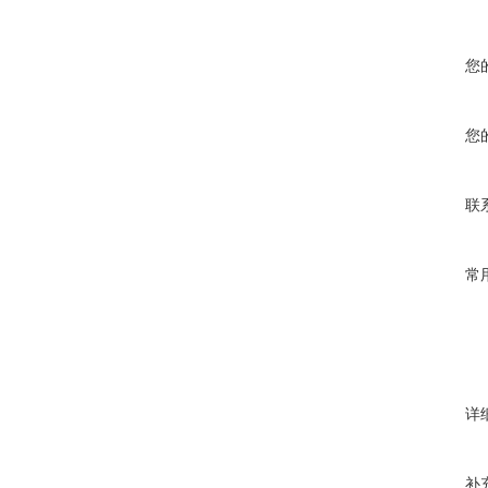
您
您
联
常
详
补