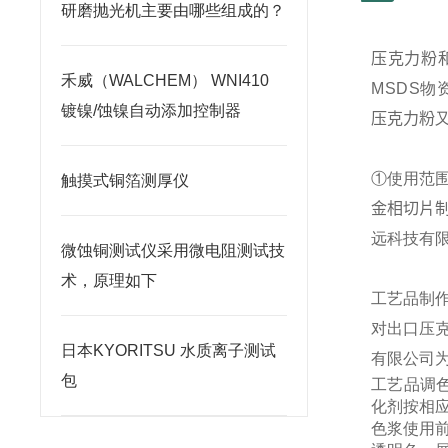
研磨抛光机主要由哪些组成的？
压克力粉
禾威（WALCHEM） WNI410
MSDS
物
镀镍/蚀镍自动添加控制器
压克力粉
①使用范
触摸式铜箔测厚仪
金相切片
远科技有
微蚀铜测试仪采用微电阻测试技
术，原理如下
工艺品制
对出口压
日本KYORITSU 水质离子测试
有限公司
包
工艺品调
化剂
按相
色浆使用