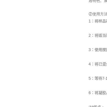
透明色。
②使用方
1
：将样品
2
：将适当
3
：使用搅
4
：将已混
5
：等待
7-
6
：将凝胶