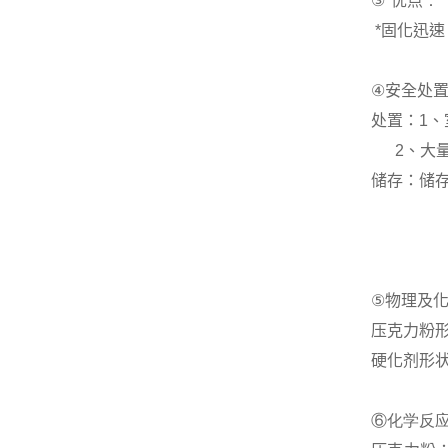
③
*优点
：
*
固化迅速
④
安全处
处置：
1
、
2
、大
储存：储
⑤
物理及
压克力粉
硬化剂
形
⑥化学反