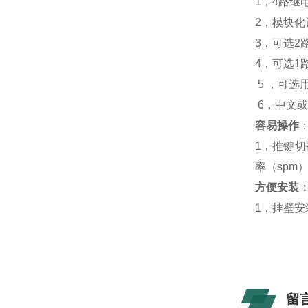
1
，
4
路继
2
，模块化
3
，可选
2
4
，可选
1
5
，可选
6
，中文或
容易操作
1
，推键切
率（
spm
方便安装
1
，挂壁安
留