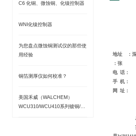
C6 化铜、微蚀铜、化镍控制器
WNI化镍控制器
为您盘点微蚀铜测试仪的那些使
地址 ：
用经验
：
张
电
话：
铜箔测厚仪如何校准？
手
机：
网
址：
美国禾威（WALCHEM）
WCU310/WCU410系列镀铜/蚀
铜自动添加控制器