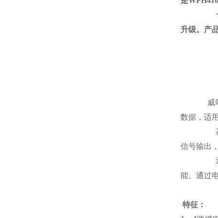
是
WPH41
升级。产
注
W
威
数据，适
信号输出
能。通过
特征：