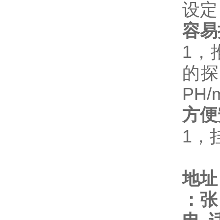
设定
容易
1
，
的探
PH
方便
1
，
地址
：
张