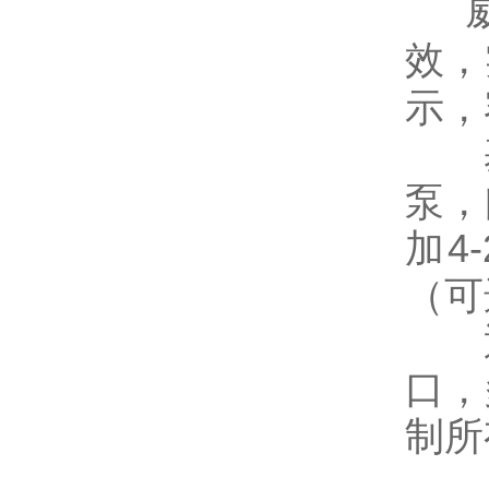
效，
示，
泵，
加
4
（可
口，
制所