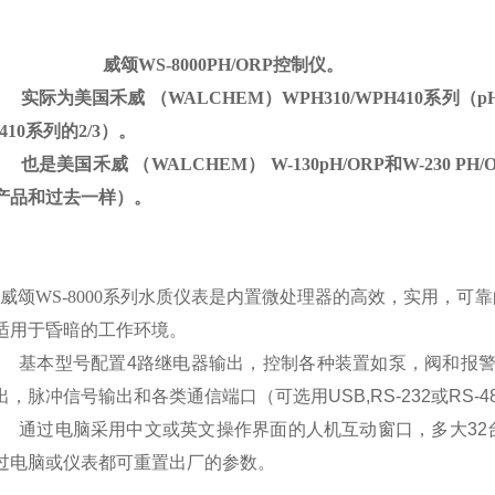
威颂
WS-8000PH/ORP
控制仪。
实际为美国禾威
（WALCHEM）WPH310/WPH410
系列
（pH
410
系列的
2/3
）。
也是美国禾威
（WALCHEM） W-130pH/ORP
和
W-230 PH/
产品和过去一样）。
威颂
WS-8000
系列水质仪表是内置微处理器的高效，实用，可靠
适用于昏暗的工作环境。
基本型号配置
4
路继电器输出，控制各种装置如泵，阀和报
出，脉冲信号输出和各类通信端口（可选用
USB,RS-232
或
RS-4
通过电脑采用中文或英文操作界面的人机互动窗口，多大
32
过电脑或仪表都可重置出厂的参数。