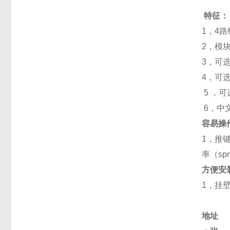
特征：
1
，
4
路
2
，模
3
，可
4
，可
5
，可
6
，中
容易操
1
，推
率（
sp
方便安
1
，挂
地址 