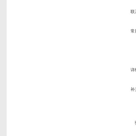
联
常
详
补