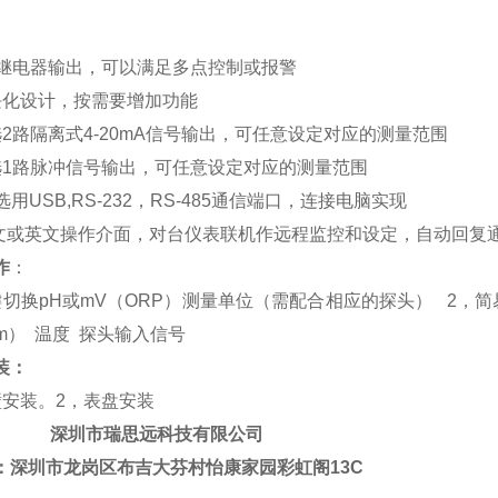
继电器输出，可以满足多点控制或报警
块化设计，按需要增加功能
选
2
路隔离式
4-20mA
信号输出，可任意设定对应的测量范围
选
1
路脉冲信号输出，可任意设定对应的测量范围
选用
USB,RS-232
，
RS-485
通信端口，连接电脑实现
文或英文操作介面，对台仪表联机作远程监控和设定，自动回复通
作
：
键切换
pH
或
mV
（
ORP
）测量单位（需配合相应的探头）
2
，简
m
）
温度
探头输入信号
装：
壁安装。
2
，表盘安装
深圳市瑞思远科技有限公司
：深圳市龙岗区布吉大芬村怡康家园彩虹阁
13C