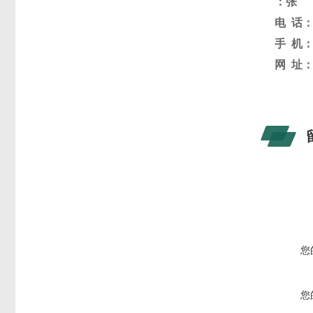
：
张
电
话
手
机
网
址
您
您