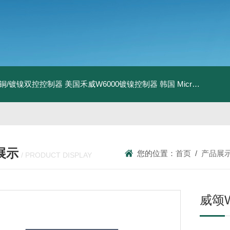
I镀铜/镀镍双控控制器
美国禾威W6000镀镍控制器
韩国 MicroPioneerXRF-2020 X射线荧光膜厚仪
展示
您的位置：
首页
/
产品展
/ PRODUCT DISPLAY
威颂W