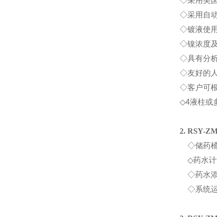
◇
采用美国
◇
采用自
◇
镀液使
◇
镍浓度
◇
具有分
◇
友好的
◇客户可
◇
4
液柱或
2. RSY-Z
◇
储药
◇
药水计
◇
药水
◇
系统