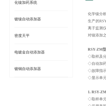
化镍加药系统
化学镍分
镀镍自动添加器
生产的
RS
离子监测
对镍添加
密度天平
RSY-ZM
电镀金自动添加器
◇
取样及
◇
自动加
镀铜自动添加器
◇
故障指
◇
显示单
1. RSY-Z
◇
取样单