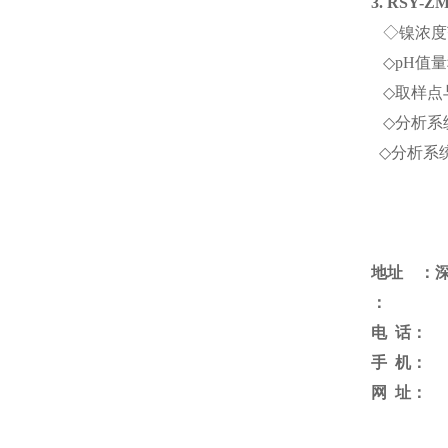
3. RSY-Z
◇
镍浓度
◇
pH
值量
◇
取样点
◇
分析系
◇
分析系
地址 ：
：
电
话：
手
机：
网
址：