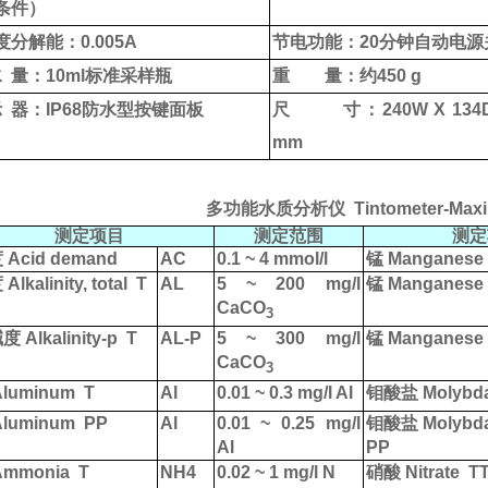
条件
）
度分解能：
0.005A
节电功能：
20
分钟自动电源
水
量：
10ml
标准采样瓶
重
量：约
450 g
示
器：
IP68
防水型按键面板
尺
寸：
240W X 134
mm
多功能水质分析仪
Tintometer-Maxi
测定项目
测定范围
测定
度
Acid demand
AC
0.1 ~ 4 mmol/l
锰
Manganese
度
Alkalinity, total
T
AL
5 ~ 200 mg/l
锰
Manganese
CaCO
3
碱度
Alkalinity-p
T
AL-P
5 ~ 300 mg/l
锰
Manganese
CaCO
3
luminum
T
Al
0.01 ~ 0.3 mg/l Al
钼酸盐
Molybd
luminum
PP
Al
0.01 ~ 0.25 mg/l
钼酸盐
Molybd
Al
PP
mmonia
T
NH4
0.02 ~ 1 mg/l N
硝酸
Nitrate
T