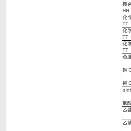
残
HR
化
TT
化
TT
化
TT
色
铜
C
铜
C
qi
氰
乙
乙