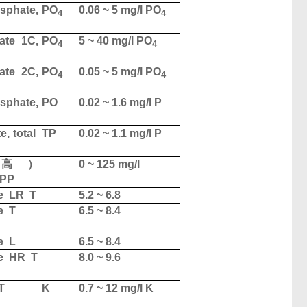
phate,
PO
0.06 ~ 5 mg/l PO
4
4
ate
1C
,
PO
5 ~ 40 mg/l PO
4
4
ate
2C
,
PO
0.05 ~ 5 mg/l PO
4
4
phate,
PO
0.02 ~ 1.6 mg/l P
, total
TP
0.02 ~ 1.1 mg/l P
（
高
）
0 ~ 125 mg/l
PP
e
LR
T
5.2 ~ 6.8
e
T
6.5 ~ 8.4
e
L
6.5 ~ 8.4
e
HR
T
8.0 ~ 9.6
T
K
0.7 ~ 12 mg/l K