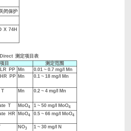
关闭保护
D X 74H
Direct
测定项目表
项目
测定范围
 LR
PP
Mn
0.01 ~ 0.7 mg/l Mn
 HR
PP
Mn
0.1 ~ 18 mg/l Mn
T
Mn
0.2 ~ 4 mg/l Mn
ate
T
MoO
1 ~ 50 mg/l MoO
4
4
ate
HR
MoO
0.5 ~ 66 mg/l MoO
4
4
T
NO
1 ~ 30 mg/l N
3