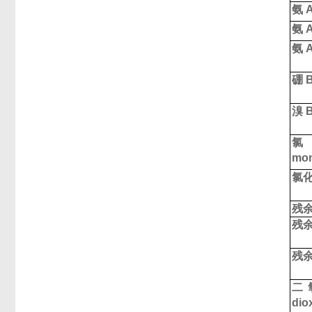
氨
A
氨
A
氨
A
硼
B
溴
B
mo
氯
残
残
残
二
dio