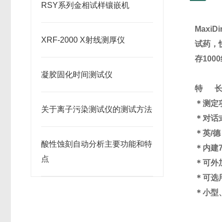
RSY系列金相试样镶嵌机
MaxiDi
XRF-2000 X射线测厚仪
试药，
存
1000
凝胶固化时间测试仪
特
＊测定
关于离子污染测试仪的测试方法
＊对话
＊
英
/
德
酸性蚀刻自动分析主要功能和特
＊内建
点
＊可外
＊
可选
＊小型