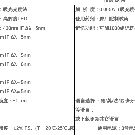
仪器 规 格
：吸光光度法
解
析
度：
0.005A
（
吸光度
：高辉度
LED
使用药剂：原厂配制试药
：
430nm IF Δλ= 5nm
记忆功能：可储
1000
组记忆
m IF Δλ= 5nm
m IF Δλ= 5nm
m IF Δλ= 6nm
m IF Δλ= 5nm
m IF Δλ= 5nm
确度：±
1 nm
语言选择：德
/
英
/
法
/
西班
等语言，
或下载更新其它语言
精度：±
2% FS.（T =
20
℃
-25
℃
,
标
使用电源：
3
号电