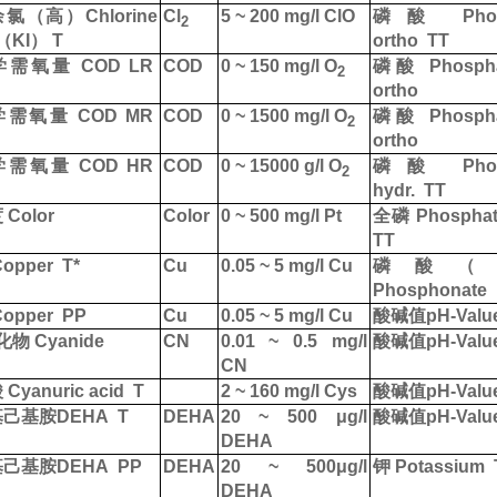
余氯
（
高
）Chlorine
Cl
5 ~ 200 mg/l ClO
磷酸
Phos
2
（KI） T
ortho
TT
学需氧量
COD LR
COD
0 ~ 150 mg/l O
磷酸
Phosph
2
ortho
学需氧量
COD MR
COD
0 ~ 1500 mg/l O
磷酸
Phosph
2
ortho
学需氧量
COD HR
COD
0 ~
15000 g
/l O
磷酸
Phos
2
hydr.
TT
度
Color
Color
0 ~ 500 mg/l Pt
全磷
Phosphate
TT
opper
T*
Cu
0.05 ~ 5 mg/l Cu
磷酸
Phosphonate
opper
PP
Cu
0.05 ~ 5 mg/l Cu
酸碱值
pH-Valu
n化物
Cyanide
CN
0.01 ~ 0.5 mg/l
酸碱值
pH-Valu
CN
酸
Cyanuric acid
T
2 ~ 160 mg/l Cys
酸碱值
pH-Valu
基己基胺
DEHA
T
DEHA
20 ~ 500
μ
g/l
酸碱值
pH-Valu
DEHA
基己基胺
DEHA
PP
DEHA
20 ~ 500
μ
g/l
钾
Potassium
DEHA