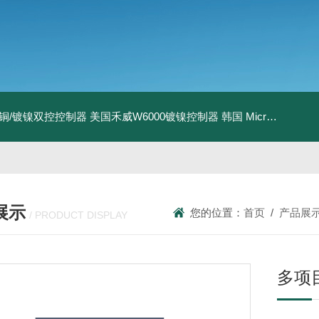
I镀铜/镀镍双控控制器
美国禾威W6000镀镍控制器
韩国 MicroPioneerXRF-2020 X射线荧光膜厚仪
展示
您的位置：
首页
/
产品展
/ PRODUCT DISPLAY
多项