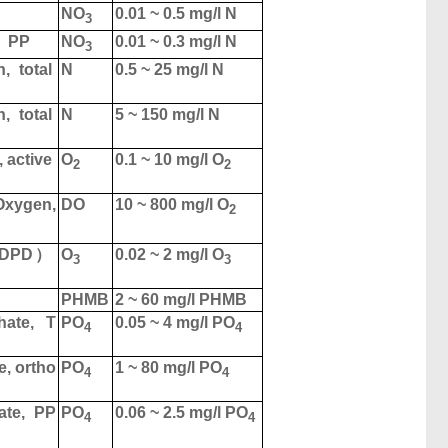
NO
0.01 ~ 0.5 mg/l N
3
PP
NO
0.01 ~ 0.3 mg/l N
3
, total
N
0.5 ~ 25 mg/l N
, total
N
5 ~ 150 mg/l N
 active
O
0.1 ~ 10 mg/l O
2
2
ygen,
DO
10 ~ 800 mg/l O
2
（DPD）
O
0.02 ~ 2 mg/l O
3
3
PHMB
2 ~ 60 mg/l PHMB
ate, T
PO
0.05 ~ 4 mg/l PO
4
4
, ortho
PO
1 ~ 80 mg/l PO
4
4
te, PP
PO
0.06 ~ 2.5 mg/l PO
4
4