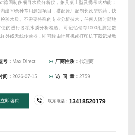
Direct德国制多项目水质分析仪，兼具桌上型及携带式功能；
身内建70余种常用测定项目，搭配原厂配制长效型试药，快
的检验水质。不需要特殊的专业分析技术，任何人随时随地
方便的进行各项水质分析检验。可记忆储存1000组测定数
配红外线无线传输器，即可经由计算机或打印机下载记录数
型号：
MaxiDirect
厂商性质：
代理商
时间：
2026-07-15
访 问 量：
2759
13418520179
立即咨询
联系电话：