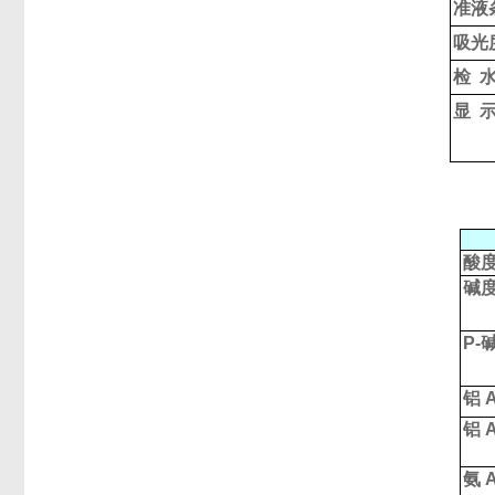
准液
吸光
检
显
酸
碱
P-
铝
A
铝
A
氨
A