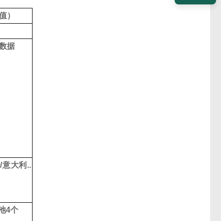
值
）
数据
牙
/
意大利
..
池
4
个