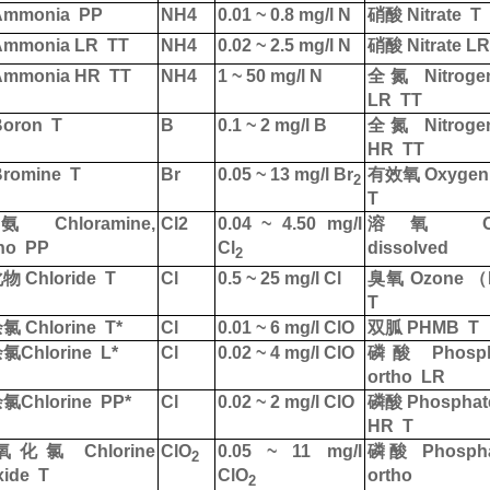
mmonia
PP
NH4
0.01 ~ 0.8 mg/l N
硝酸
Nitrate
T
mmonia LR
TT
NH4
0.02 ~ 2.5 mg/l N
硝酸
Nitrate LR
mmonia HR
TT
NH4
1 ~ 50 mg/l N
全氮
Nitrogen
LR
TT
oron
T
B
0.1 ~ 2 mg/l B
全氮
Nitrogen
HR
TT
romine
T
Br
0.05 ~ 13 mg/l Br
有效氧
Oxygen,
2
T
氯氨
Chloramine,
Cl2
0.04 ~ 4.50 mg/l
溶氧
Ox
no
PP
Cl
dissolved
2
化物
Chloride
T
Cl
0.5 ~ 25 mg/l Cl
臭氧
Ozone 
T
余氯
Chlorine
T*
Cl
0.01 ~ 6 mg/l ClO
双胍
PHMB
T
余氯
Chlorine
L*
Cl
0.02 ~ 4 mg/l ClO
磷酸
Phosph
ortho
LR
余氯
Chlorine
PP*
Cl
0.02 ~ 2 mg/l ClO
磷酸
Phosphate
HR
T
氧化氯
Chlorine
ClO
0.05 ~ 11 mg/l
磷酸
Phospha
2
xide
T
ClO
ortho
2