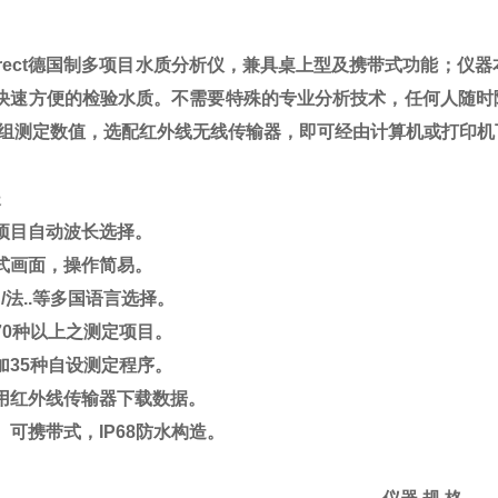
rect
德国制多项目水质分析仪，兼具桌上型及携带式功能；仪器
快速方便的检验水质。不需要特殊的专业分析技术，任何人随时
组测定数值，选配红外线无线传输器，即可经由计算机或打印机
长
项目自动波长选择。
式画面，操作简易。
/
法
..
等
多国语言选择。
70
种以上之测定项目。
加
35
种自设测定程序。
用红外线传输器下载数据
。
、可携带式，
IP68
防水构造。