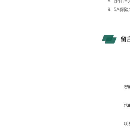
8.
探针挿
9.
5A
保险
留
您
您
联