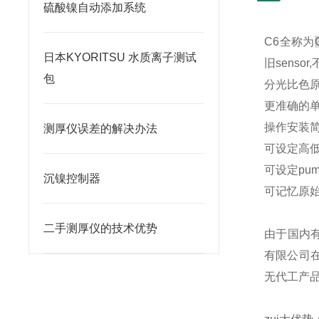
硫酸镍自动添加系统
C6
全称为
日本KYORITSU 水质离子测试
旧
sensor,
包
分光比色
更准确的
操作安装
测厚仪误差的解决办法
可设定高
可设定
pu
沉镍控制器
可记忆原
二手测厚仪的技术优势
由于国内
有限公司
无代工产