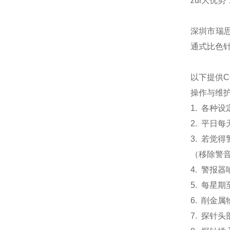
zui大优
深圳市瑞
通式比色
以下提供
C
操作与维
1.
各种设
2.
平日每
3.
若觉得
（
移除警
4.
警报器
5.
每星期
6.
削金属
7.
探针头